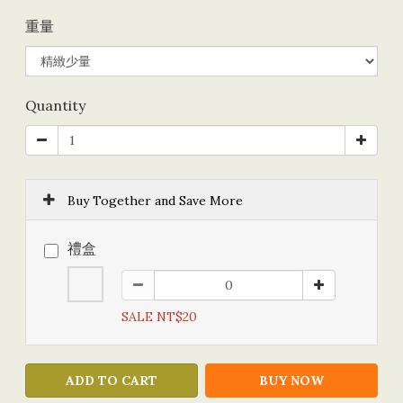
重量
Quantity
Buy Together and Save More
禮盒
SALE NT$20
ADD TO CART
BUY NOW