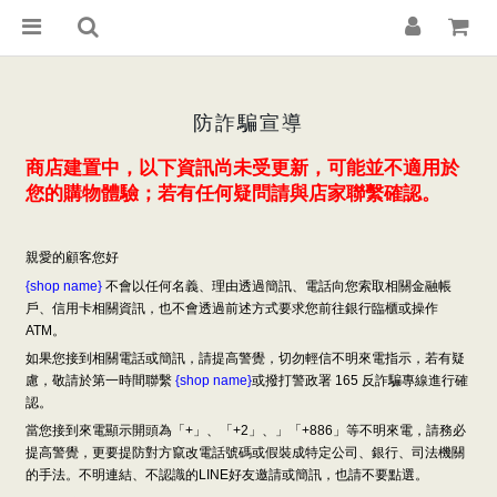
防詐騙宣導
商店建置中，以下資訊尚未受更新，可能並不適用於
您的購物體驗；若有任何疑問請與店家聯繫確認。
親愛的顧客您好
{shop name}
不會以任何名義、理由透過簡訊、電話向您索取相關金融帳
戶、信用卡相關資訊，也不會透過前述方式要求您前往銀行臨櫃或操作
ATM。
如果您接到相關電話或簡訊，請提高警覺，切勿輕信不明來電指示，若有疑
慮，敬請於第一時間聯繫
{shop name}
或撥打警政署 165 反詐騙專線進行確
認。
當您接到來電顯示開頭為「+」、「+2」、」「+886」等不明來電，請務必
提高警覺，更要提防對方竄改電話號碼或假裝成特定公司、銀行、司法機關
的手法。不明連結、不認識的LINE好友邀請或簡訊，也請不要點選。