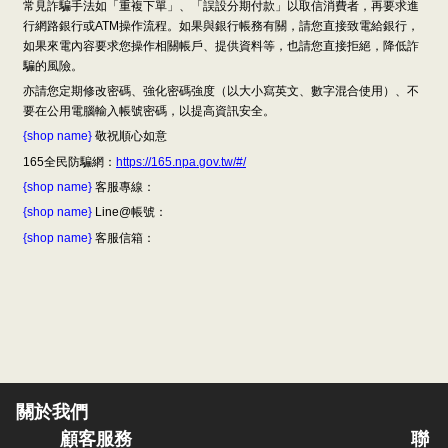
常見詐騙手法如「重複下單」、「誤設分期付款」以取信消費者，再要求進
行網路銀行或ATM操作流程。如果與銀行帳務有關，請您直接致電給銀行，
如果來電內容要求您操作相關帳戶、提供資料等，也請您直接拒絕，降低詐
騙的風險。
亦請您定期修改密碼、強化密碼強度（以大小寫英文、數字混合使用）、不
要在公用電腦輸入帳號密碼，以提高資訊安全。
{shop name}
敬祝順心如意
165全民防騙網：
https://165.npa.gov.tw/#/
{shop name}
客服專線：
{shop name}
Line@帳號：
{shop name}
客服信箱：
關於我們
顧客服務
聯