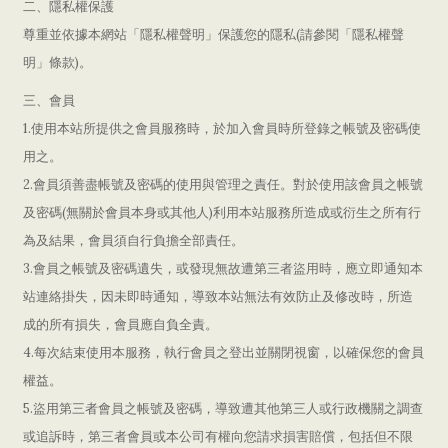
二、隱私權保護
(
尊重並依據本網站「隱私權聲明」保護您的隱私
請參閱「隱私權聲
)
明」條款
。
三、會員
1.
使用本站所提供之會員服務時，於加入會員時所登錄之帳號及密碼使
用之。
2.
會員須善盡帳號及密碼的使用與管理之責任。對於使用該會員之帳號
(
)
及密碼
無關於會員本身或其他人
利用本站服務所造成或衍生之所有行
為及結果，會員須自行負擔全部責任。
3.
會員之帳號及密碼遺失，或發現無故遭第三者盜用時，應立即通知本
站連絡掛失，因未即時通知，導致本站無法有效防止及修改時，所造
成的所有損失，會員應自負全責。
4.
每次結束使用本服務，執行會員之登出並關閉視窗，以確保您的會員
權益。
5.
盜用第三者會員之帳號及密碼，導致遭其他第三人或行政機關之調查
或追訴時，第三者會員或本公司有權向您請求損害賠償，包括但不限