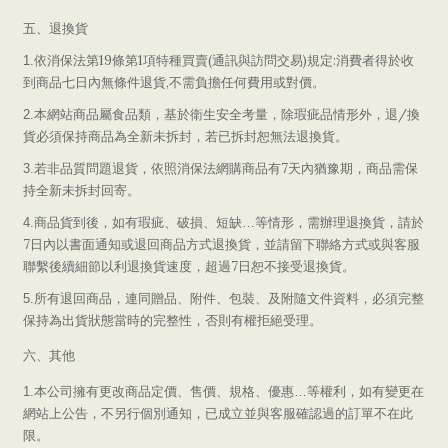
五、退換貨
19
1
(
)
:
1.
依消保法
第
條第
項特種買賣
通訊與訪問交易
規定
消費者得於收
,
到商品七日內無條件退貨
不需負擔任何費用或對價。
/
2.
本網站商品屬食品類，基於衛生安全考量，除瑕疵品情形外，退
換
貨必須保持商品為全新未拆封，若已拆封恕無法退換貨。
7
3.
若非品質問題退貨，依照消保法網購商品有
天內猶豫期，商品需保
持全新未拆封回寄。
4.
商品貨到後，如有瑕疵、破損、短缺…等情形，需辦理退換貨，請於
7
日內以書面通知或退回商品方式退換貨，並請留下聯絡方式或與客服
7
聯繫後續細節以利退換貨速度，超過
日恕不接受退換貨。
5.
所有退回商品，連同贈品、附件、包裝、及附隨文件資料，必須完整
保持為出貨狀態當時的完整性，否則有權拒絕受理。
六、其他
1.
本公司擁有更改商品定價、售價、規格、優惠…等權利，如有變更在
網站上公告，不另行個別通知，已成立並與客服確認過的訂單不在此
限。