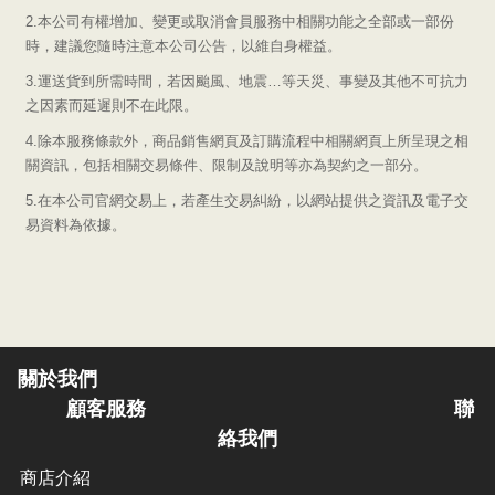
2.
本公司有權增加、變更或取消會員服務中相關功能之全部或一部份
時，建議您隨時注意本公司公告，以維自身權益。
3.
運送貨到所需時間，若因颱風、地震…等天災、事變及其他不可抗力
之因素而延遲則不在此限。
4.
除本服務條款外，商品銷售網頁及訂購流程中相關網頁上所呈現之相
關資訊，包括相關交易條件、限制及說明等亦為契約之一部分。
5.
在本公司官網交易上，若產生交易糾紛，以網站提供之資訊及電子交
易資料為依據。
關於我們
顧客服務
聯
絡我們
商店介紹