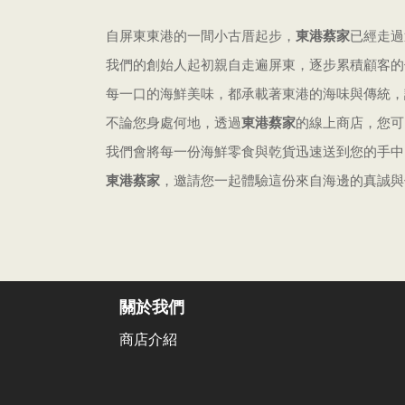
自屏東東港的一間小古厝起步，
東港蔡家
已經走過
我們的創始人起初親自走遍屏東，逐步累積顧客的
每一口的海鮮美味，都承載著東港的海味與傳統，
不論您身處何地，透過
東港蔡家
的線上商店，您可
我們會將每一份海鮮零食與乾貨迅速送到您的手中
東港蔡家
，邀請您一起體驗這份來自海邊的真誠與
關於我們
商店介紹
營業時間：
信箱：dgt