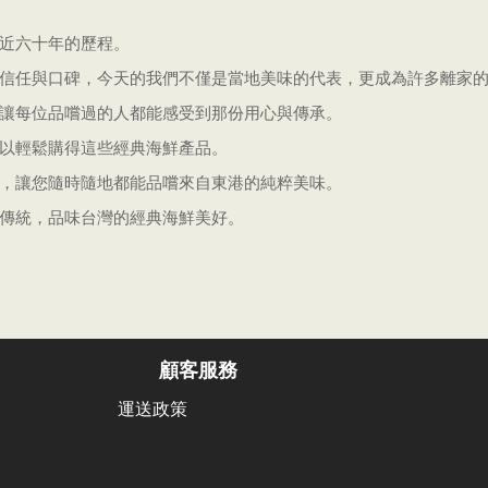
近六十年的歷程。
信任與口碑，今天的我們不僅是當地美味的代表，更成為許多離家
讓每位品嚐過的人都能感受到那份用心與傳承。
以輕鬆購得這些經典海鮮產品。
，讓您隨時隨地都能品嚐來自東港的純粹美味。
傳統，品味台灣的經典海鮮美好。
 顧客服務
運送政策
電話：08-83
08:00~20
sai@gmail